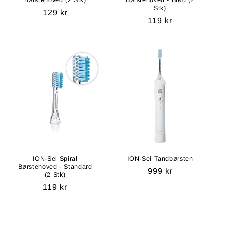
Børstehoved (2 Stk)
Børstehoved - Blød (2
o
Stk)
Normalpris
129 kr
Normalpris
119 kr
n
:
ION-Sei Spiral
ION-Sei Tandbørsten
Børstehoved - Standard
Normalpris
999 kr
(2 Stk)
Normalpris
119 kr