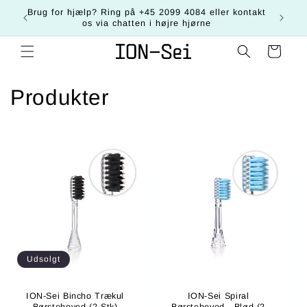
Gå til
Brug for hjælp? Ring på +45 2099 4084 eller kontakt
R
indhold
os via chatten i højre hjørne
Indkøbskurv
K
Produkter
o
l
l
e
k
t
Udsolgt
i
ION-Sei Bincho Trækul
ION-Sei Spiral