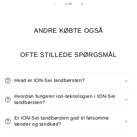
af
1
/
10
ANDRE KØBTE OGSÅ
OFTE STILLEDE SPØRGSMÅL
Hvad er ION-Sei tandbørsten?
Hvordan fungerer ion-teknologien i ION-Sei
tandbørsten?
Er ION-Sei tandbørsten god til følsomme
tænder og tandkød?