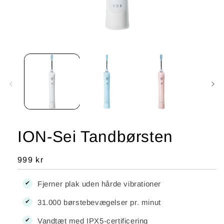
Åbn
mediet
1
i
modus
ION-Sei Tandbørsten
Normalpris
999 kr
Fjerner plak uden hårde vibrationer
31.000 børstebevægelser pr. minut
Vandtæt med IPX5-certificering